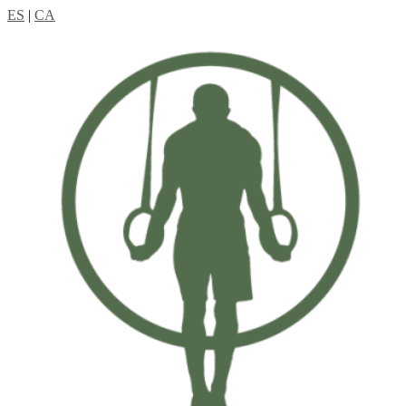
ES
|
CA