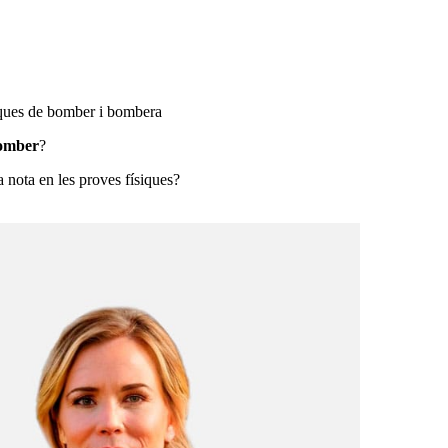
siques de bomber i bombera
bomber
?
a nota en les proves físiques?