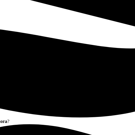
dora
?