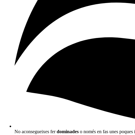
No aconsegueixes fer
dominades
o només en fas unes poques i 